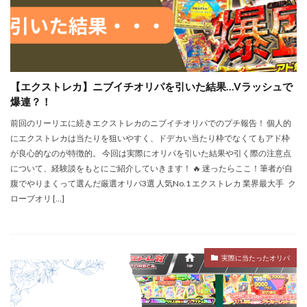
【エクストレカ】ニブイチオリパを引いた結果…Vラッシュで
爆連？！
前回のリーリエに続きエクストレカのニブイチオリパでのプチ報告！ 個人的
にエクストレカは当たりを狙いやすく、ドデカい当たり枠でなくてもアド枠
が良心的なのが特徴的。 今回は実際にオリパを引いた結果や引く際の注意点
について、経験談をもとにご紹介していきます！ 🔥 迷ったらここ！筆者が自
腹でやりまくって選んだ厳選オリパ3選 人気No.1 エクストレカ 業界最大手 ク
ローブオリ […]
実際に当たったオリパ