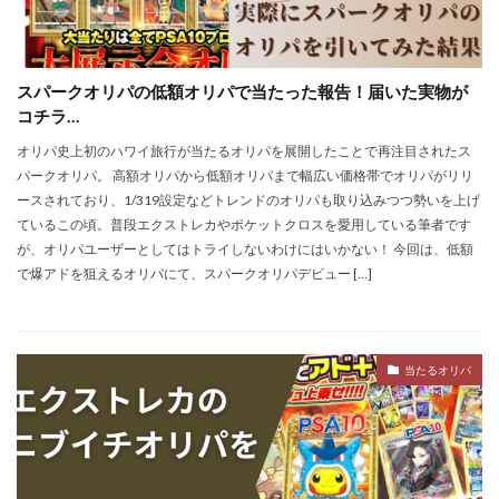
スパークオリパの低額オリパで当たった報告！届いた実物が
コチラ…
オリパ史上初のハワイ旅行が当たるオリパを展開したことで再注目されたス
パークオリパ。 高額オリパから低額オリパまで幅広い価格帯でオリパがリリ
ースされており、1/319設定などトレンドのオリパも取り込みつつ勢いを上げ
ているこの頃。普段エクストレカやポケットクロスを愛用している筆者です
が、オリパユーザーとしてはトライしないわけにはいかない！ 今回は、低額
で爆アドを狙えるオリパにて、スパークオリパデビュー […]
当たるオリパ