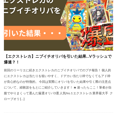
【エクストレカ】ニブイチオリパを引いた結果…Vラッシュで
爆連？！
前回のリーリエに続きエクストレカのニブイチオリパでのプチ報告！ 個人的
にエクストレカは当たりを狙いやすく、ドデカい当たり枠でなくてもアド枠
が良心的なのが特徴的。 今回は実際にオリパを引いた結果や引く際の注意点
について、経験談をもとにご紹介していきます！ 🔥 迷ったらここ！筆者が自
腹でやりまくって選んだ厳選オリパ3選 人気No.1 エクストレカ 業界最大手 ク
ローブオリ […]