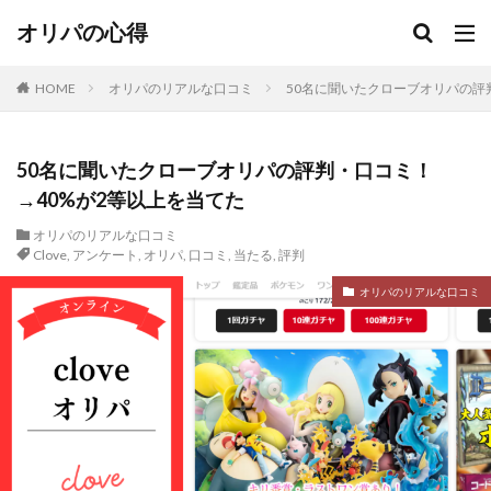
オリパの心得
HOME
オリパのリアルな口コミ
50名に聞いたクローブオリパの評
50名に聞いたクローブオリパの評判・口コミ！
→40%が2等以上を当てた
オリパのリアルな口コミ
Clove
,
アンケート
,
オリパ
,
口コミ
,
当たる
,
評判
オリパのリアルな口コミ