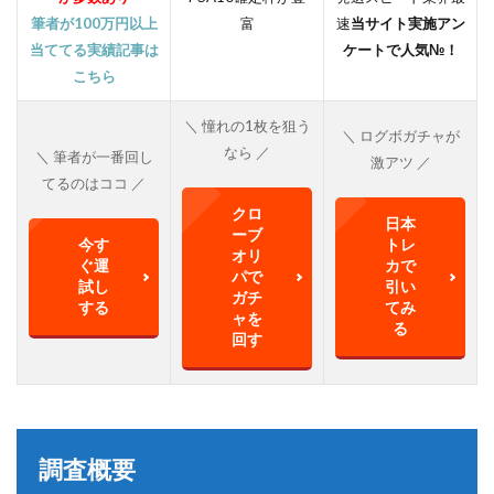
筆者が100万円以上
富
速
当サイト実施アン
当ててる実績記事は
ケートで人気№！
こちら
＼ 憧れの1枚を狙う
＼ ログボガチャが
なら ／
＼ 筆者が一番回し
激アツ ／
てるのはココ ／
クロ
日本
ーブ
今す
トレ
オリ
ぐ運
カで
パで
試し
引い
ガチ
する
てみ
ャを
る
回す
調査概要