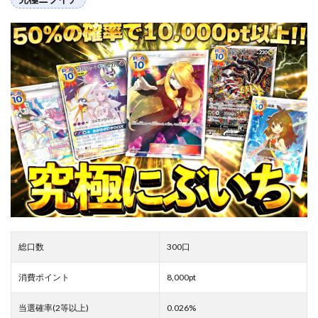
総口数
300口
消費ポイント
8,000pt
当選確率(2等以上)
0.026%