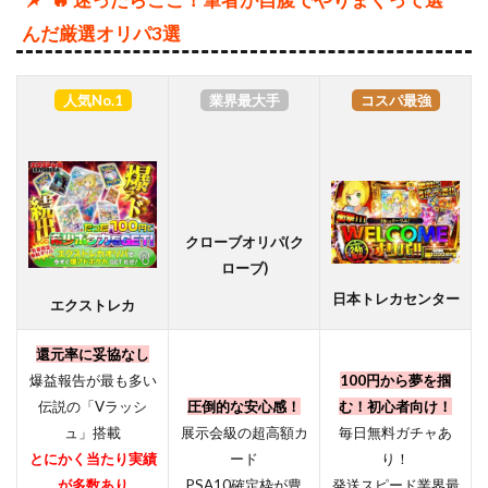
んだ厳選オリパ3選
人気No.1
業界最大手
コスパ最強
クローブオリパ(ク
ローブ)
日本トレカセンター
エクストレカ
還元率に妥協なし
爆益報告が最も多い
100円から夢を掴
伝説の「Vラッシ
圧倒的な安心感！
む！初心者向け！
ュ」搭載
展示会級の超高額カ
毎日無料ガチャあ
とにかく当たり実績
ード
り！
が多数あり
PSA10確定枠が豊
発送スピード業界最