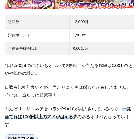
総口数
12,000口
消費ポイント
1,500pt
当選確率(2等以上)
0.0015%
1口1,500ptのにぶいちオリパで2等以上が当たる確率は0.0015%と
やや低めの設定。
口数も比較的多いため、当たりにくさは感じるかもしれません。
その分、当たりは超豪華！
がんばリーリエやアセロラのPSA10が封入されているので、
一発
当てれば100倍以上のアドが狙える
夢のあるオリパとなっていま
す。
究極ニブイチ