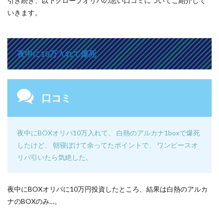
引き続き、以下クローブオリパの悪い口コミについてご紹介して
いきます。
夜中に10万入れて爆死
口コミ
夜中にBOXオリパ10万入れて、 白熱のアルカナ1boxで爆死
したけど、 朝寝ぼけて余ってたポイントで、 ワンピースオ
リパ引いたら気絶
した。
夜中にBOXオリパに10万円投資したところ、結果は白熱のアルカ
ナのBOXのみ…。