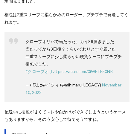
垣間見えました。
梱包は2重スリーブに柔らかめのローダー、プチプチで発送してく
れます。
クローブオリパで当たった、カイSR届きました
当たってから3日後？くらいでわりとすぐ届いた
二重スリーブに少し柔らかい硬貨ケースにプチプチ
梱包でした。
#クローブオリパ
pic.twitter.com/0iWFTF50NR
— ਮƱまʓ@⩗ﾞシィ (@mihimaru_LEGACY)
November
10, 2022
配送中に梱包が甘くてスレや白かけができてしまうというケース
もありますから、その点安心して待てそうですね。