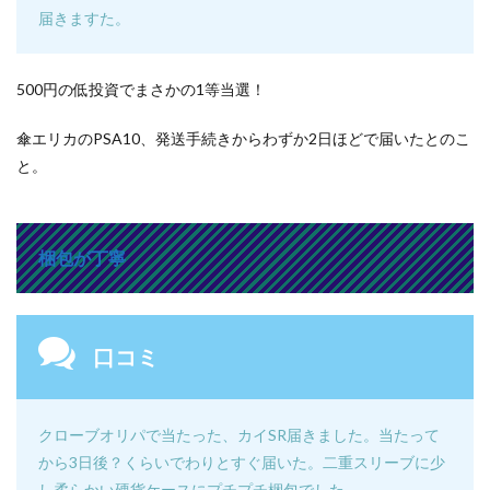
届きますた。
500円の低投資でまさかの1等当選！
傘エリカのPSA10、発送手続きからわずか2日ほどで届いたとのこ
と。
梱包が丁寧
口コミ
クローブオリパで当たった、カイSR届きました。
当たって
から3日後？くらいでわりとすぐ届いた。
二重スリーブに少
し柔らかい硬貨ケースにプチプチ梱包でした。