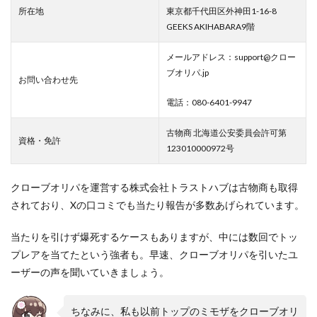
所在地
東京都千代田区外神田1-16-8
GEEKS AKIHABARA9階
メールアドレス：support@クロー
ブオリパ.jp
お問い合わせ先
電話：080-6401-9947
古物商 北海道公安委員会許可第
資格・免許
123010000972号
クローブオリパを運営する株式会社トラストハブは古物商も取得
されており、Xの口コミでも当たり報告が多数あげられています。
当たりを引けず爆死するケースもありますが、中には数回でトッ
プレアを当てたという強者も。早速、クローブオリパを引いたユ
ーザーの声を聞いていきましょう。
ちなみに、私も以前トップのミモザをクローブオリ