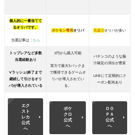
個人的に一番当てて
るオリパです。
ポケモン専用
オリパ
高還元
オリパが多い
当選記事は
こちら
トップレアなど多数
1円から購入可能
パチンコのような脳
当選経験あり
汁確定の演出が豊富
実力で最大5パックま
Vラッシュ(終了まで
で獲得できるゲームオ
LINEにて定期的にク
継続して引けるオリ
リパが導入されてい
ーポン配布あり
パ)が
導入されている
る。
エク
ポケ
ＤＯ
スト
クロ
ＰＡ
レカ
公式
公式
公式
へ
へ
へ