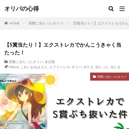
オリパの心得
HOME
実際に当たったオリパ
【S賞当たり！】エクストレカでか
【S賞当たり！】エクストレカでかんこうきゃく当
たった！
実際に当たったオリパ
,
未分類
PSA10
,
こわいおねえさん
,
エクストレカ
,
オリパ
,
ポケカ
,
当たった
,
当たる
実際に当たったオリパ