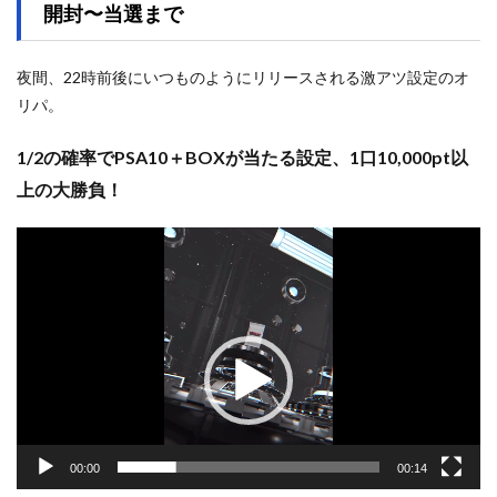
開封〜当選まで
夜間、22時前後にいつものようにリリースされる激アツ設定のオ
リパ。
1/2の確率でPSA10＋BOXが当たる設定、1口10,000pt以
上の大勝負！
動
画
プ
レ
ー
ヤ
ー
00:00
00:14