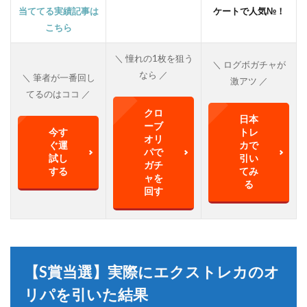
当ててる実績記事は
ケートで人気№！
こちら
＼ 憧れの1枚を狙う
＼ ログボガチャが
なら ／
＼ 筆者が一番回し
激アツ ／
てるのはココ ／
クロ
日本
ーブ
今す
トレ
オリ
ぐ運
カで
パで
試し
引い
ガチ
する
てみ
ャを
る
回す
【S賞当選】実際にエクストレカのオ
リパを引いた結果