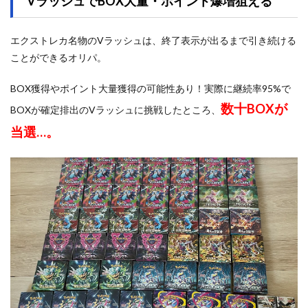
VラッシュでBOX大量・ポイント爆増狙える
エクストレカ名物のVラッシュは、終了表示が出るまで引き続ける
ことができるオリパ。
BOX獲得やポイント大量獲得の可能性あり！実際に継続率95%で
数十BOXが
BOXが確定排出のVラッシュに挑戦したところ、
当選…。