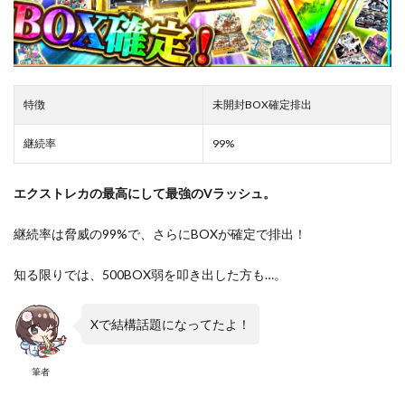
特徴
未開封BOX確定排出
継続率
99%
エクストレカの最高にして最強のVラッシュ。
継続率は脅威の99%で、さらにBOXが確定で排出！
知る限りでは、500BOX弱を叩き出した方も…。
Xで結構話題になってたよ！
筆者