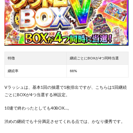
特徴
継続ごとにBOXが4つ同時当選
継続率
88%
Vラッシュは、基本1回の抽選で1枚排出ですが、こちらは1回継続
ごとにBOXが4つ当選する神設定。
10連で終わったとしても40BOX…。
渋めの継続でも十分満足させてくれる点では、かなり優秀です。