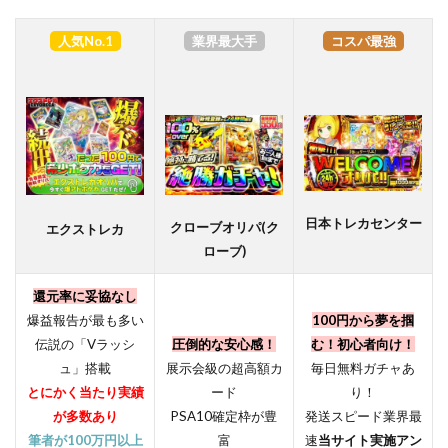
人気No.1
業界最大手
コスパ最強
日本トレカセンター
クローブオリパ(ク
エクストレカ
ローブ)
還元率に妥協なし
爆益報告が最も多い
100円から夢を掴
伝説の「Vラッシ
圧倒的な安心感！
む！初心者向け！
ュ」搭載
展示会級の超高額カ
毎日無料ガチャあ
とにかく当たり実績
ード
り！
が多数あり
PSA10確定枠が豊
発送スピード業界最
筆者が100万円以上
富
速
当サイト実施アン