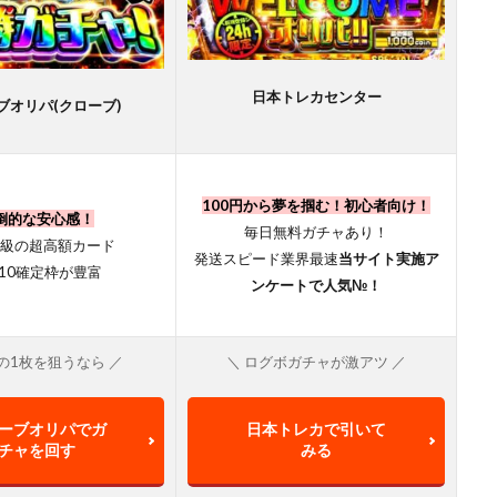
日本トレカセンター
ブオリパ(クローブ)
100円から夢を掴む！初心者向け！
倒的な安心感！
毎日無料ガチャあり！
級の超高額カード
発送スピード業界最速
当サイト実施ア
A10確定枠が豊富
ンケートで人気№！
の1枚を狙うなら ／
＼ ログボガチャが激アツ ／
ーブオリパでガ
日本トレカで引いて
チャを回す
みる