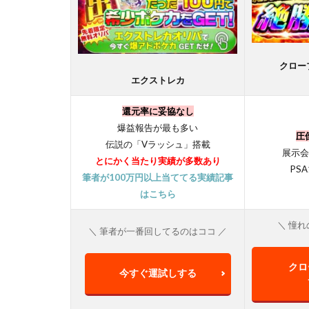
クロー
エクストレカ
還元率に妥協なし
爆益報告が最も多い
圧
伝説の「Vラッシュ」搭載
展示会
とにかく当たり実績が多数あり
PS
筆者が100万円以上当ててる実績記事
はこちら
＼ 憧れ
＼ 筆者が一番回してるのはココ ／
クロ
今すぐ運試しする