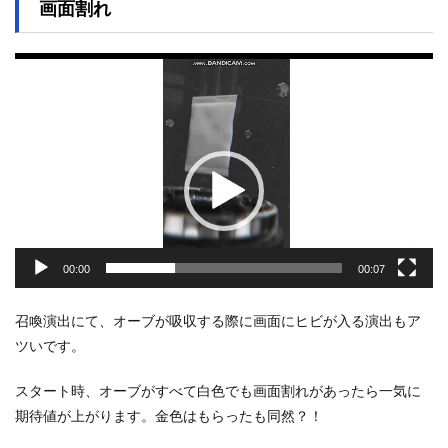
画面割れ
動
画
プ
レ
ー
ヤ
ー
00:00
00:07
召喚演出にて、オーブが吸収する際に画面にヒビが入る演出もア
ツいです。
スタート時、オーブがすべて白色でも画面割れがあったら一気に
期待値が上がります。金色はもらったも同然？！