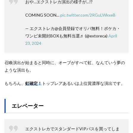
おや…エクストレカ演出の様子が…!?
COMING SOON…
pic.twitter.com/2RGuLWkxeB
— エクストレカ@会員登録でオリパ無料！ポケカ・
ワンピ未開封BOXも無料当選♬ (@extoreca)
April
23, 2024
召喚演出が始まると同時に、オーブがすべて虹、なんていう夢の
ような演出も。
もちろん、
虹確定！
トップレアあるいは上位賞濃厚な演出です。
エレベーター
エクストレカでスタンダードVIPパスを買ってしま