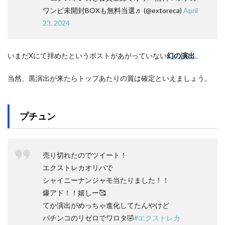
ワンピ未開封BOXも無料当選♬ (@extoreca)
April
23, 2024
いまだXにて拝めたというポストがあがっていない
幻の演出
。
当然、黒演出が来たらトップあたりの賞は確定といえましょう。
プチュン
売り切れたのでツイート！
エクストレカオリパで
シャイニーナンジャモ当たりました！！
爆アド！！嬉しー🥰
てか演出がめっちゃ進化してたんやけど
パチンコのリゼロでワロタ🤣
#エクストレカ