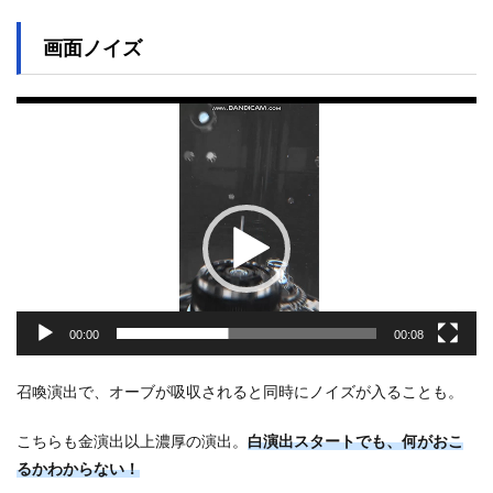
画面ノイズ
動
画
プ
レ
ー
ヤ
ー
00:00
00:08
召喚演出で、オーブが吸収されると同時にノイズが入ることも。
こちらも金演出以上濃厚の演出。
白演出スタートでも、何がおこ
るかわからない！