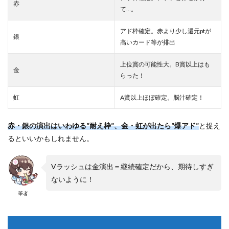
赤
て…。
アド枠確定。赤より少し還元ptが
銀
高いカード等が排出
上位賞の可能性大。B賞以上はも
金
らった！
虹
A賞以上ほぼ確定。脳汁確定！
赤・銀の演出はいわゆる”耐え枠”、金・虹が出たら”爆アド”
と捉え
るといいかもしれません。
Vラッシュは金演出＝継続確定だから、期待しすぎ
ないように！
筆者