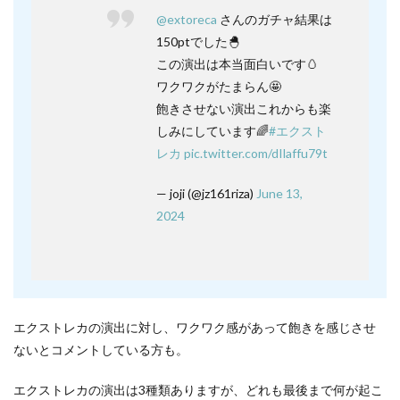
@extoreca
さんのガチャ結果は
150ptでした🐣
この演出は本当面白いです🥚
ワクワクがたまらん🤩
飽きさせない演出これからも楽
しみにしています🌈
#エクスト
レカ
pic.twitter.com/dIlaffu79t
— joji (@jz161riza)
June 13,
2024
エクストレカの演出に対し、ワクワク感があって飽きを感じさせ
ないとコメントしている方も。
エクストレカの演出は3種類ありますが、どれも最後まで何が起こ