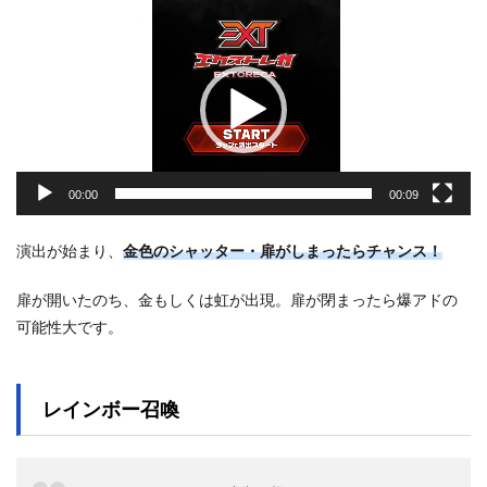
画
プ
レ
ー
ヤ
ー
00:00
00:09
演出が始まり、
金色のシャッター・扉がしまったらチャンス！
扉が開いたのち、金もしくは虹が出現。扉が閉まったら爆アドの
可能性大です。
レインボー召喚