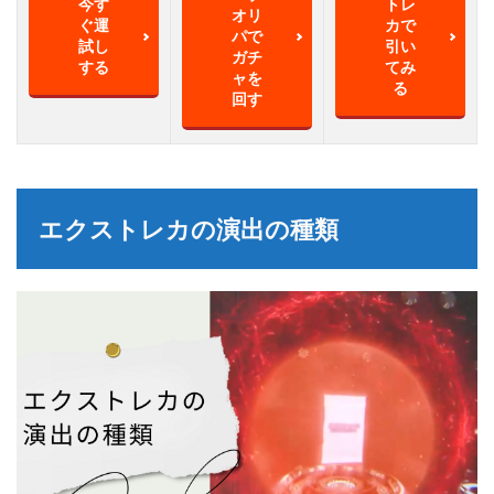
今す
トレ
オリ
ぐ運
カで
パで
試し
引い
ガチ
する
てみ
ャを
る
回す
エクストレカの演出の種類