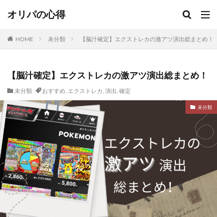
オリパの心得
HOME
未分類
【脳汁確定】エクストレカの激アツ演出総まとめ！
【脳汁確定】エクストレカの激アツ演出総まとめ！
未分類
おすすめ
,
エクストレカ
,
演出
,
確定
未分類