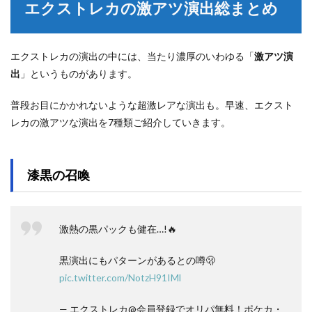
エクストレカの激アツ演出総まとめ
エクストレカの演出の中には、当たり濃厚のいわゆる「
激アツ演
出
」というものがあります。
普段お目にかかれないような超激レアな演出も。早速、エクスト
レカの激アツな演出を7種類ご紹介していきます。
漆黒の召喚
激熱の黒パックも健在…!🔥
黒演出にもパターンがあるとの噂🫢
pic.twitter.com/NotzH91IMl
— エクストレカ@会員登録でオリパ無料！ポケカ・