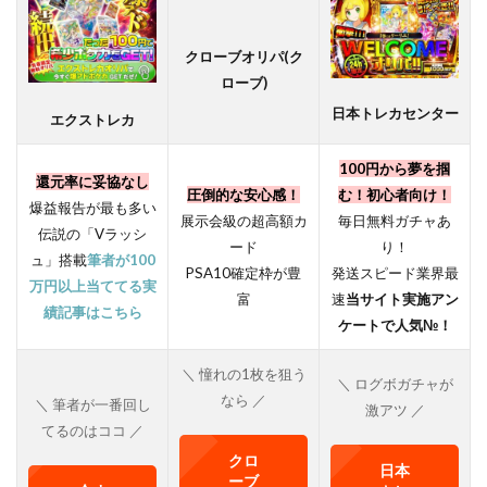
クローブオリパ(ク
ローブ)
日本トレカセンター
エクストレカ
100円から夢を掴
還元率に妥協なし
圧倒的な安心感！
む！初心者向け！
爆益報告が最も多い
展示会級の超高額カ
毎日無料ガチャあ
伝説の「Vラッシ
ード
り！
ュ」搭載
筆者が100
PSA10確定枠が豊
発送スピード業界最
万円以上当ててる実
富
速
当サイト実施アン
績記事はこちら
ケートで人気№！
＼ 憧れの1枚を狙う
＼ ログボガチャが
なら ／
＼ 筆者が一番回し
激アツ ／
てるのはココ ／
クロ
日本
ーブ