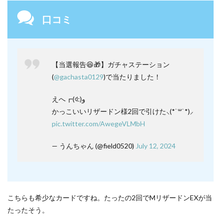
口コミ
【当選報告😆🎁】ガチャステーション
(
@gachasta0129
)で当たりました！
えへ┏(ꒉ:)و
かっこいいリザードン様2回で引けた⸜(*˙꒳˙*)⸝
pic.twitter.com/AwegeVLMbH
— うんちゃん (@field0520)
July 12, 2024
こちらも希少なカードですね。たったの2回でMリザードンEXが当
たったそう。