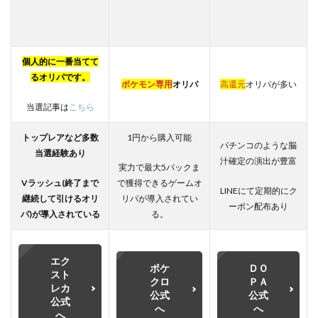
個人的に一番当てて
るオリパです。
ポケモン専用
オリパ
高還元
オリパが多い
当選記事は
こちら
トップレアなど多数
1円から購入可能
パチンコのような脳
当選経験あり
汁確定の演出が豊富
実力で最大5パックま
Vラッシュ(終了まで
で獲得できるゲームオ
LINEにて定期的にク
継続して引けるオリ
リパが導入されてい
ーポン配布あり
パ)が
導入されている
る。
エク
ポケ
ＤＯ
スト
クロ
ＰＡ
レカ
公式
公式
公式
へ
へ
へ