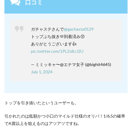
口コミ
ガチャステさんで
@gachasta0129
トップぶち抜き🫶到着済み😚
ありがとうございます👍
pic.twitter.com/1PL2sBcJ2U
— ミミッキャ〜@エナマ女子 (@bighit4645)
July 1, 2024
トップを引き抜いたというユーザーも。
引かれたのは低額かつ小口のマイルド仕様のオリパ！1/6.5の確率
でA賞以上を狙えるのはアツアツですね。