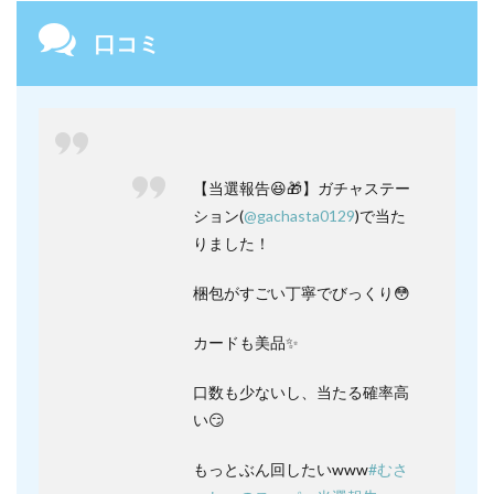
口コミ
【当選報告😆🎁】ガチャステー
ション(
@gachasta0129
)で当た
りました！
梱包がすごい丁寧でびっくり😳
カードも美品✨
口数も少ないし、当たる確率高
い😏
もっとぶん回したいwww
#むさ