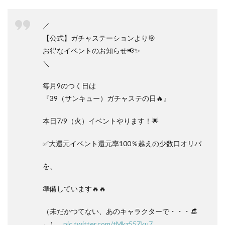
／
【公式】ガチャステーションより🎯
お得なイベントのお知らせ📢✨
＼
毎月9のつく日は
『39（サンキュー）ガチャステの日🔥』
本日7/9（火）イベントやります！🌟
✅大還元イベント還元率100％越えの少数口オリパ
を、
準備しています🔥🔥
（未だかつてない、あのキャラクターで・・・👒
←）…
pic.twitter.com/tMkz55Zku7