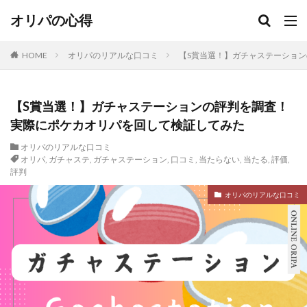
オリパの心得
HOME
オリパのリアルな口コミ
【S賞当選！】ガチャステーショ
【S賞当選！】ガチャステーションの評判を調査！
実際にポケカオリパを回して検証してみた
オリパのリアルな口コミ
オリパ
,
ガチャステ
,
ガチャステーション
,
口コミ
,
当たらない
,
当たる
,
評価
,
評判
オリパのリアルな口コミ