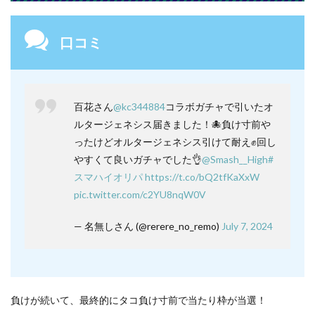
口コミ
百花さん
@kc344884
コラボガチャで引いたオ
ルタージェネシス届きました！🐙負け寸前や
ったけどオルタージェネシス引けて耐え✊回し
やすくて良いガチャでした👌
@Smash__High
#
スマハイオリパ
https://t.co/bQ2tfKaXxW
pic.twitter.com/c2YU8nqW0V
— 名無しさん (@rerere_no_remo)
July 7, 2024
負けが続いて、最終的にタコ負け寸前で当たり枠が当選！