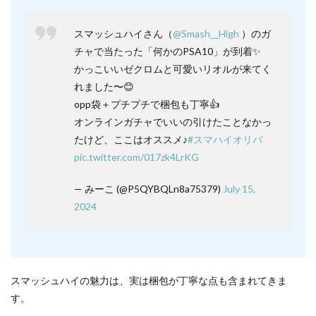
スマッシュハイさん（
@Smash__High
）のガ
チャで当たった「何かのPSA10」が到着✨
かっこいいゼクロムと可愛いリオルが来てく
れました〜😊
opp袋＋プチプチで梱包も丁寧👍
オンラインガチャでいいの引けたことなかっ
たけど、ここはオススメ♪
#スマハイオリパ
pic.twitter.com/017zk4LrKG
— みーこ (@P5QYBQLn8a75379)
July 15,
2024
スマッシュハイの魅力は、実は梱包が丁寧な点も含まれてきま
す。