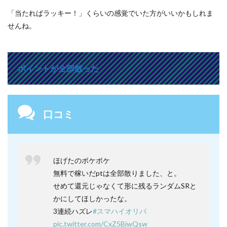
「当たればラッキー！」くらいの感覚でいた方がいいかもしれま
せんね。
ポイントが全部散った
口コミ
ほげたのボケボケ
無料で稼いだptは全部散りました、と。
せめて還元じゃなくて形に残るランダムSRと
かにしてほしかったな。
3連続ハズレ
#スマハイオリパ
pic.twitter.com/CxZ5BiwQsw