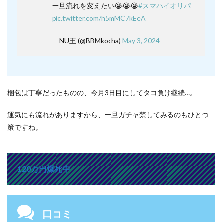
一旦流れを変えたい😭😭😭
#スマハイオリパ
pic.twitter.com/h5mMC7kEeA
— NU王 (@BBMkocha)
May 3, 2024
梱包は丁寧だったものの、今月3日目にしてタコ負け継続…。
運気にも流れがありますから、一旦ガチャ禁してみるのもひとつ
策ですね。
120万円爆死中
口コミ