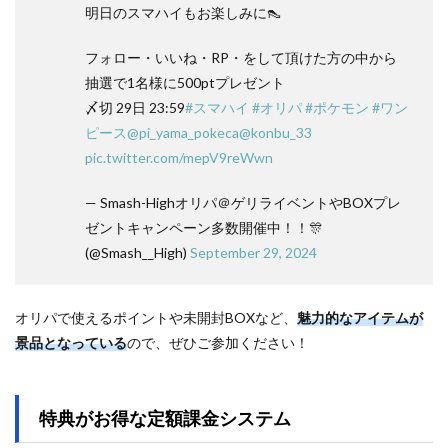
明日のスマハイもお楽しみに👠
フォロー・いいね・RP・をして頂けた方の中から
抽選で1名様に500ptプレゼント
〆切 29日 23:59
#スマハイ
#オリパ
#ポケモン
#ワン
ピース
@pi_yama_pokeca
@konbu_33
pic.twitter.com/mepV9reWwn
— Smash-Highオリパ＠ゲリライベントやBOXプレ
ゼントキャンペーン多数開催中！！🎊
(@Smash__High)
September 29, 2024
オリパで使えるポイントや未開封BOXなど、
魅力的なアイテムが
景品となっている
ので、ぜひご参加ください！
特典がお得な定額課金システム