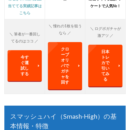
当ててる実績記事は
ケートで人気№！
こちら
＼ 憧れの1枚を狙う
＼ ログボガチャが
なら ／
＼ 筆者が一番回し
激アツ ／
てるのはココ ／
クロ
日本
ーブ
今す
トレ
オリ
ぐ運
カで
パで
試し
引い
ガチ
する
てみ
ャを
る
回す
スマッシュハイ（Smash-High）の基
本情報・特徴