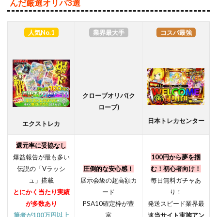
んだ厳選オリパ3選
人気No.1
業界最大手
コスパ最強
クローブオリパ(ク
ローブ)
日本トレカセンター
エクストレカ
還元率に妥協なし
爆益報告が最も多い
100円から夢を掴
伝説の「Vラッシ
圧倒的な安心感！
む！初心者向け！
ュ」搭載
展示会級の超高額カ
毎日無料ガチャあ
とにかく当たり実績
ード
り！
が多数あり
PSA10確定枠が豊
発送スピード業界最
筆者が100万円以上
富
速
当サイト実施アン