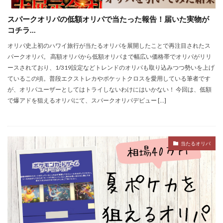
スパークオリパの低額オリパで当たった報告！届いた実物が
コチラ…
オリパ史上初のハワイ旅行が当たるオリパを展開したことで再注目されたス
パークオリパ。 高額オリパから低額オリパまで幅広い価格帯でオリパがリリ
ースされており、1/319設定などトレンドのオリパも取り込みつつ勢いを上げ
ているこの頃。普段エクストレカやポケットクロスを愛用している筆者です
が、オリパユーザーとしてはトライしないわけにはいかない！ 今回は、低額
で爆アドを狙えるオリパにて、スパークオリパデビュー […]
当たるオリパ