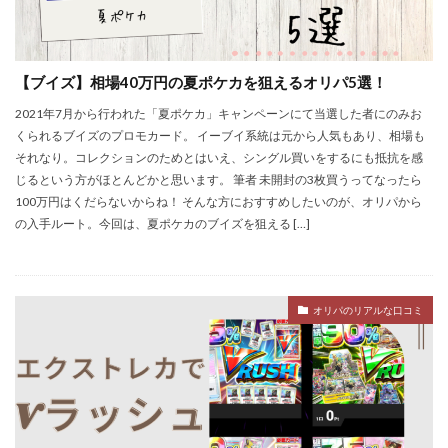
【ブイズ】相場40万円の夏ポケカを狙えるオリパ5選！
2021年7月から行われた「夏ポケカ」キャンペーンにて当選した者にのみお
くられるブイズのプロモカード。 イーブイ系統は元から人気もあり、相場も
それなり。コレクションのためとはいえ、シングル買いをするにも抵抗を感
じるという方がほとんどかと思います。 筆者 未開封の3枚買うってなったら
100万円はくだらないからね！ そんな方におすすめしたいのが、オリパから
の入手ルート。今回は、夏ポケカのブイズを狙える […]
オリパのリアルな口コミ