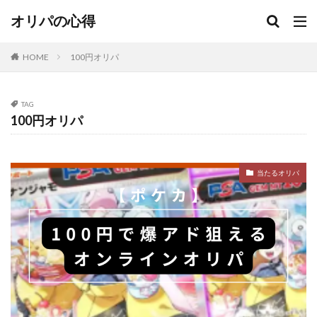
当たり
当たり無し
当たる
当たるオリパ
オリパの心得
当たる？
当選
当選報告
悪い
意味
抽選
日本トレカセンター
更新
更新無し
HOME
100円オリパ
演出
激アツ
無料
熱風のアリーナ
爆アド
狙える
町のオリパ屋さん
発生
TAG
確定
福袋
紹介コード
絶版パック
良い
100円オリパ
街のオリパ
街のオリパ屋さん
詐欺
評価
評判
調査
金演出
闇
闇がある
駿河屋
当たるオリパ
検索