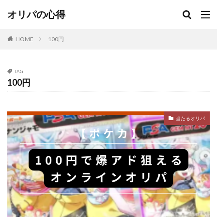
当たり
当たり無し
当たる
当たるオリパ
オリパの心得
当たる？
当選
当選報告
悪い
意味
抽選
日本トレカセンター
更新
更新無し
HOME
100円
演出
激アツ
無料
熱風のアリーナ
爆アド
狙える
町のオリパ屋さん
発生
TAG
確定
福袋
紹介コード
絶版パック
良い
100円
街のオリパ
街のオリパ屋さん
詐欺
評価
評判
調査
金演出
闇
闇がある
駿河屋
当たるオリパ
検索