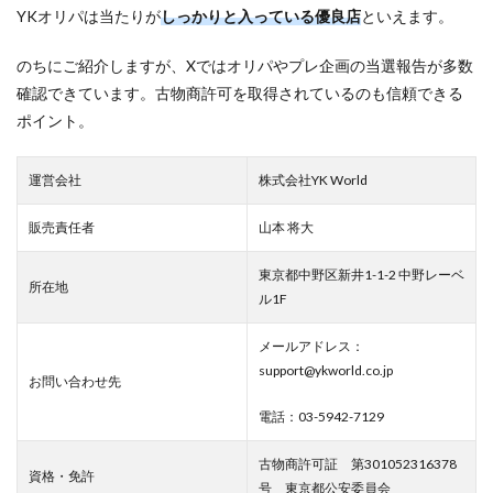
YKオリパは当たりが
しっかりと入っている優良店
といえます。
のちにご紹介しますが、Xではオリパやプレ企画の当選報告が多数
確認できています。古物商許可を取得されているのも信頼できる
ポイント。
運営会社
株式会社YK World
販売責任者
山本 将大
東京都中野区新井1-1-2 中野レーベ
所在地
ル1F
メールアドレス：
support@ykworld.co.jp
お問い合わせ先
電話：03-5942-7129
古物商許可証 第301052316378
資格・免許
号 東京都公安委員会