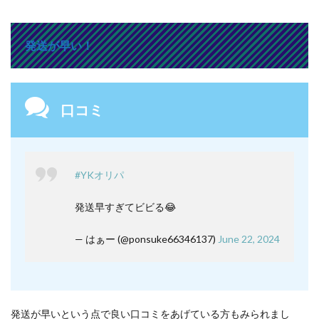
発送が早い！
口コミ
#YKオリパ
発送早すぎてビビる😂
— はぁー (@ponsuke66346137)
June 22, 2024
発送が早いという点で良い口コミをあげている方もみられまし