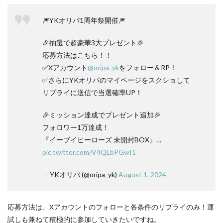
🎆YKオリパ1周年祭開催🎆
🎉抽選で超豪華3大プレゼント🎉
応募方法はこちら！！
✅Xアカウント
@oripa_yk
をフォロー＆RP！
✅さらにYKオリパのマイページをスクショして
リプライに送信で当選確率UP！
🎉ミッション達成でプレゼント追加🎉
フォロワー1万達成！
『イーブイヒーローズ 未開封BOX』…
pic.twitter.com/V4QLbPGwI1
— YKオリパ (@oripa_yk)
August 1, 2024
応募方法は、Xアカウントのフォローと各条件のリプライのみ！運
試しも兼ねて積極的に参加していきたいですね。