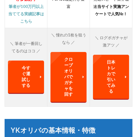
筆者が100万円以上
富
速
当サイト実施アン
当ててる実績記事は
ケートで人気№！
こちら
＼ 憧れの1枚を狙う
＼ ログボガチャが
なら ／
＼ 筆者が一番回し
激アツ ／
てるのはココ ／
クロ
日本
ーブ
今す
トレ
オリ
ぐ運
カで
パで
試し
引い
ガチ
する
てみ
ャを
る
回す
YKオリパの基本情報・特徴