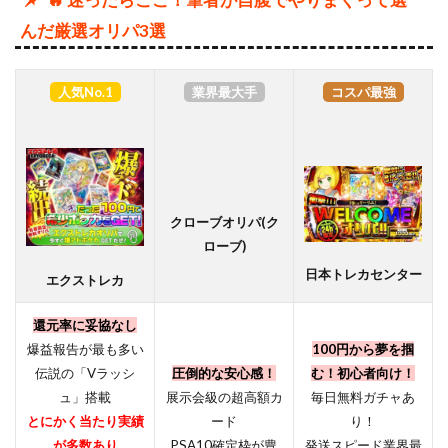
んだ厳選オリパ3選
人気No.1
業界最大手
コスパ最強
クローブオリパ(ク
ローブ)
日本トレカセンター
エクストレカ
還元率に妥協なし
爆益報告が最も多い
100円から夢を掴
伝説の「Vラッシ
圧倒的な安心感！
む！初心者向け！
ュ」搭載
展示会級の超高額カ
毎日無料ガチャあ
とにかく当たり実績
ード
り！
が多数あり
PSA10確定枠が豊
発送スピード業界最