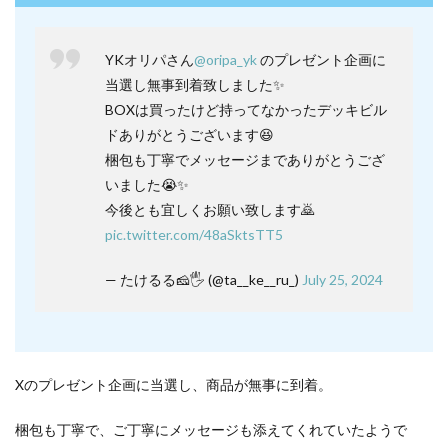
YKオリパさん
@oripa_yk
のプレゼント企画に
当選し無事到着致しました✨
BOXは買ったけど持ってなかったデッキビル
ドありがとうございます😆
梱包も丁寧でメッセージまでありがとうござ
いました😭✨
今後とも宜しくお願い致します🙇
pic.twitter.com/48aSktsTT5
— たけるる🧀🖐️ (@ta__ke__ru_)
July 25, 2024
Xのプレゼント企画に当選し、商品が無事に到着。
梱包も丁寧で、ご丁寧にメッセージも添えてくれていたようで