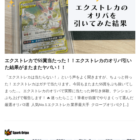
エクストレカでSS賞当たった！！エクストレカのオリパ引い
た結果がまたまたヤバい！！
「エクストレカは当たらない！」という声をよく聞きますが、ちょっと待っ
た！ エクストレカはガチで当たります。今回もまたまたSS賞をぶち抜いてし
まった…。 エクストレカのオリパで実際に当たった神引き体験、テンション
ぶち上げで報告します！ 🔥 迷ったらここ！筆者が自腹でやりまくって選んだ
厳選オリパ3選 人気No.1 エクストレカ 業界最大手 クローブオリパ(ク […]