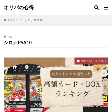
当たり
当たり無し
当たる
当たるオリパ
オリパの心得
当たる？
当選
当選報告
悪い
意味
抽選
日本トレカセンター
更新
更新無し
HOME
シロナ PSA10
演出
激アツ
無料
熱風のアリーナ
爆アド
狙える
町のオリパ屋さん
発生
TAG
確定
福袋
紹介コード
絶版パック
良い
シロナ PSA10
街のオリパ
街のオリパ屋さん
詐欺
評価
評判
調査
金演出
闇
闇がある
駿河屋
実際に当たったオリパ
検索