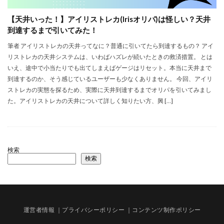
【天井いった！】アイリストレカ(Irisオリパ)は怪しい？天井
到達するまで引いてみた！
筆者 アイリストレカの天井ってなに？普通に引いてたら到達するもの？ アイ
リストレカの天井システムは、いわばハズレが続いたときの救済措置。 とは
いえ、途中で小当たりでも出てしまえばゲージはリセット。本当に天井まで
到達するのか、そう感じているユーザーも少なくありません。 今回、アイリ
ストレカの実態を探るため、実際に天井到達するまでオリパを引いてみまし
た。アイリストレカの天井について詳しく知りたい方、興 […]
検索
検索
運営者情報
｜プライバシーポリシー
｜コンテンツ制作ポリシー