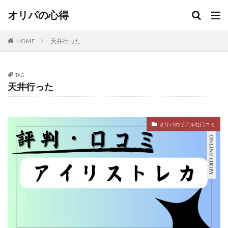
当たり
当たり無し
当たる
当たるオリパ
オリパの心得
当たる？
当選
当選報告
悪い
意味
抽選
日本トレカセンター
更新
更新無し
HOME
天井行った
演出
激アツ
無料
熱風のアリーナ
爆アド
狙える
町のオリパ屋さん
発生
TAG
確定
福袋
紹介コード
絶版パック
良い
天井行った
街のオリパ
街のオリパ屋さん
詐欺
評価
評判
調査
金演出
闇
闇がある
駿河屋
オリパのリアルな口コミ
検索