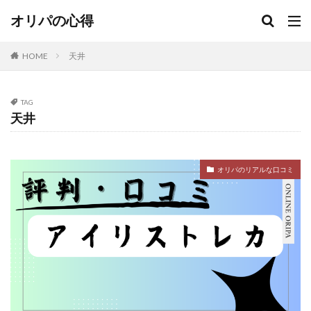
当たり
当たり無し
当たる
当たるオリパ
オリパの心得
当たる？
当選
当選報告
悪い
意味
抽選
日本トレカセンター
更新
更新無し
HOME
天井
演出
激アツ
無料
熱風のアリーナ
爆アド
狙える
町のオリパ屋さん
発生
TAG
確定
福袋
紹介コード
絶版パック
良い
天井
街のオリパ
街のオリパ屋さん
詐欺
評価
評判
調査
金演出
闇
闇がある
駿河屋
オリパのリアルな口コミ
検索