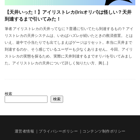
【天井いった！】アイリストレカ(Irisオリパ)は怪しい？天井
到達するまで引いてみた！
筆者 アイリストレカの天井ってなに？普通に引いてたら到達するもの？ アイ
リストレカの天井システムは、いわばハズレが続いたときの救済措置。 とは
いえ、途中で小当たりでも出てしまえばゲージはリセット。本当に天井まで
到達するのか、そう感じているユーザーも少なくありません。 今回、アイリ
ストレカの実態を探るため、実際に天井到達するまでオリパを引いてみまし
た。アイリストレカの天井について詳しく知りたい方、興 […]
検索
検索
運営者情報
｜プライバシーポリシー
｜コンテンツ制作ポリシー