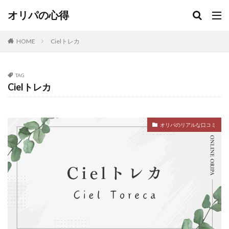
当たり
当たり無し
当たる
当たるオリパ
オリパの心得
当たる？
当選
当選報告
悪い
意味
抽選
日本トレカセンター
更新
更新無し
HOME
Cielトレカ
演出
激アツ
無料
熱風のアリーナ
爆アド
狙える
町のオリパ屋さん
発生
TAG
確定
福袋
紹介コード
絶版パック
良い
Cielトレカ
街のオリパ
街のオリパ屋さん
詐欺
評価
評判
調査
金演出
闇
闇がある
駿河屋
オリパのリアルな口コミ
検索