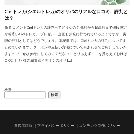
Cielトレカ(シエルトレカ)のオリパのリアルな口コミ、評判と
は？
筆者 コメントCielトレカの評判ってどうなの？ 低額から超高額まで値段設定
が幅広いCielトレカ。 プレゼント企画も頻繁に行われているようですが、実
際の評判としてはどうでしょう。 本記事では、Cielトレカの評判についてま
とめていきます。クーポンや支払い方法についてもあわせてご紹介していき
ますので、ぜひ参考にしてみてください！ とりあえずここを押さえておけば
OKなオリパ3選 編集部イチオシのオリ […]
検索
検索
運営者情報
｜プライバシーポリシー
｜コンテンツ制作ポリシー