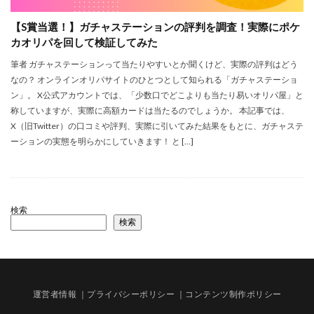
【S賞当選！】ガチャステーションの評判を調査！実際にポケ
カオリパを回して検証してみた
筆者 ガチャステーションって当たりやすいとか聞くけど、実際の評判はどう
なの？ オンラインオリパサイトのひとつとして知られる「ガチャステーショ
ン」。 X公式アカウントでは、「少数口でどこよりも当たり易いオリパ屋」と
称していますが、実際に高額カードは当たるのでしょうか。 本記事では、
X（旧Twitter）の口コミや評判、実際に引いてみた結果をもとに、ガチャステ
ーションの実態を明らかにしていきます！ と […]
検索
検索
運営者情報
｜プライバシーポリシー
｜コンテンツ制作ポリシー