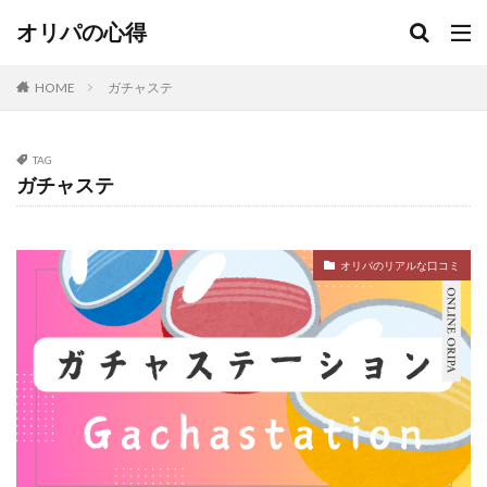
当たり
当たり無し
当たる
当たるオリパ
オリパの心得
当たる？
当選
当選報告
悪い
意味
抽選
日本トレカセンター
更新
更新無し
HOME
ガチャステ
演出
激アツ
無料
熱風のアリーナ
爆アド
狙える
町のオリパ屋さん
発生
TAG
確定
福袋
紹介コード
絶版パック
良い
ガチャステ
街のオリパ
街のオリパ屋さん
詐欺
評価
評判
調査
金演出
闇
闇がある
駿河屋
オリパのリアルな口コミ
検索