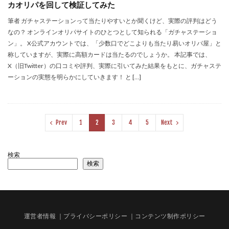
カオリパを回して検証してみた
筆者 ガチャステーションって当たりやすいとか聞くけど、実際の評判はどう
なの？ オンラインオリパサイトのひとつとして知られる「ガチャステーショ
ン」。 X公式アカウントでは、「少数口でどこよりも当たり易いオリパ屋」と
称していますが、実際に高額カードは当たるのでしょうか。 本記事では、
X（旧Twitter）の口コミや評判、実際に引いてみた結果をもとに、ガチャステ
ーションの実態を明らかにしていきます！ と […]
Prev
1
2
3
4
5
Next
検索
検索
運営者情報
｜プライバシーポリシー
｜コンテンツ制作ポリシー