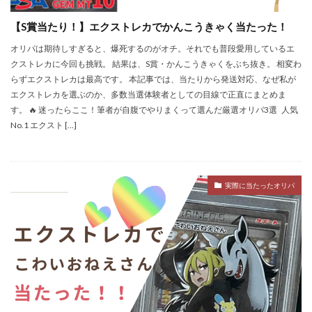
【S賞当たり！】エクストレカでかんこうきゃく当たった！
オリパは期待しすぎると、爆死するのがオチ。それでも普段愛用しているエ
クストレカに今回も挑戦。 結果は、S賞・かんこうきゃくをぶち抜き。 相変わ
らずエクストレカは最高です。 本記事では、当たりから発送対応、なぜ私が
エクストレカを選ぶのか、多数当選体験者としての目線で正直にまとめま
す。 🔥 迷ったらここ！筆者が自腹でやりまくって選んだ厳選オリパ3選 人気
No.1 エクスト […]
実際に当たったオリパ