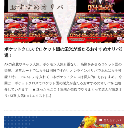
ポケットクロスでロケット団の栄光が当たるおすすめオリパ3
選！
ARの高騰やキャラ人気、ポケモン人気も重なり、高騰をみせるロケット団の
栄光。 通常ルートでは入手は困難ですが、オンラインオリパであれば入手可
能！特に、BOXに力を入れているポケットクロスは個人的にもおすすめ。 今
回は、ポケットクロスでロケット団の栄光が当たるおすすめのオリパをご紹
介していきます！ 🔥 迷ったらここ！筆者が自腹でやりまくって選んだ厳選オ
リパ3選 人気No.1 エクスト […]
当たるオリパ