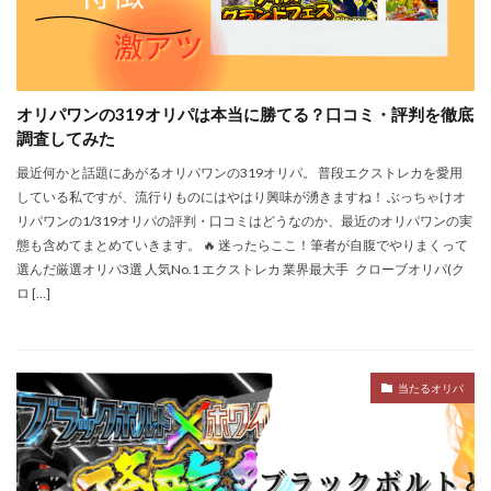
オリパワンの319オリパは本当に勝てる？口コミ・評判を徹底
調査してみた
最近何かと話題にあがるオリパワンの319オリパ。 普段エクストレカを愛用
している私ですが、流行りものにはやはり興味が湧きますね！ ぶっちゃけオ
リパワンの1/319オリパの評判・口コミはどうなのか、最近のオリパワンの実
態も含めてまとめていきます。 🔥 迷ったらここ！筆者が自腹でやりまくって
選んだ厳選オリパ3選 人気No.1 エクストレカ 業界最大手 クローブオリパ(ク
ロ […]
当たるオリパ