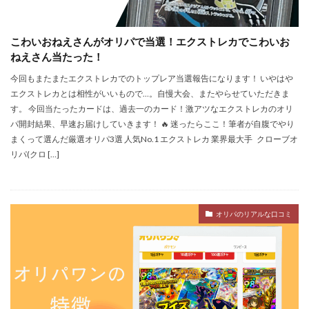
こわいおねえさんがオリパで当選！エクストレカでこわいお
ねえさん当たった！
今回もまたまたエクストレカでのトップレア当選報告になります！ いやはや
エクストレカとは相性がいいもので…。自慢大会、またやらせていただきま
す。 今回当たったカードは、過去一のカード！激アツなエクストレカのオリ
パ開封結果、早速お届けしていきます！ 🔥 迷ったらここ！筆者が自腹でやり
まくって選んだ厳選オリパ3選 人気No.1 エクストレカ 業界最大手 クローブオ
リパ(クロ […]
オリパのリアルな口コミ