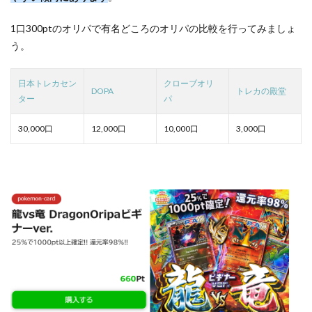
1口300ptのオリパで有名どころのオリパの比較を行ってみましょ
う。
日本トレカセン
クローブオリ
DOPA
トレカの殿堂
ター
パ
30,000口
12,000口
10,000口
3,000口