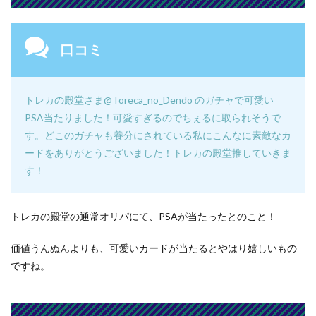
口コミ
トレカの殿堂さま@Toreca_no_Dendo のガチャで可愛い
PSA当たりました！可愛すぎるのでちぇるに取られそうで
す
。
どこのガチャも養分にされている私にこんなに素敵なカ
ードをありがとうございました！トレカの殿堂推していきま
す！
トレカの殿堂の通常オリパにて、PSAが当たったとのこと！
価値うんぬんよりも、可愛いカードが当たるとやはり嬉しいもの
ですね。