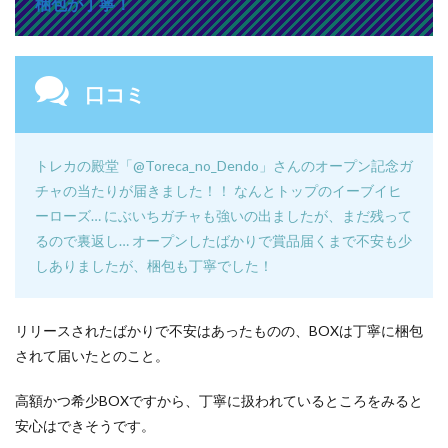
梱包が丁寧！
口コミ
トレカの殿堂「
@Toreca_no_Dendo
」さんのオープン記念ガ
チャの当たりが届きました！！ なんとトップのイーブイヒ
ーローズ… にぶいちガチャも強いの出ましたが、まだ残って
るので裏返し… オープンしたばかりで賞品届くまで不安も少
しありましたが、梱包も丁寧でした！
リリースされたばかりで不安はあったものの、BOXは丁寧に梱包
されて届いたとのこと。
高額かつ希少BOXですから、丁寧に扱われているところをみると
安心はできそうです。