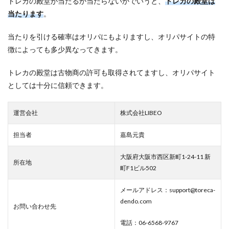
トレカの殿堂が当たるか当たらないかでいうと、
トレカの殿堂は
当たります
。
当たりを引ける確率はオリパにもよりますし、オリパサイトの特
徴によっても多少異なってきます。
トレカの殿堂は古物商の許可も取得されてますし、オリパサイト
としては十分に信頼できます。
運営会社
株式会社LIBEO
担当者
嘉島元貴
大阪府大阪市西区新町1-24-11 新
所在地
町F1ビル502
メールアドレス：support@toreca-
dendo.com
お問い合わせ先
電話：06-6568-9767