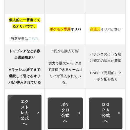
個人的に一番当てて
るオリパです。
ポケモン専用
オリパ
高還元
オリパが多い
当選記事は
こちら
トップレアなど多数
1円から購入可能
パチンコのような脳
当選経験あり
汁確定の演出が豊富
実力で最大5パックま
Vラッシュ(終了まで
で獲得できるゲームオ
LINEにて定期的にク
継続して引けるオリ
リパが導入されてい
ーポン配布あり
パ)が
導入されている
る。
エク
ポケ
ＤＯ
スト
クロ
ＰＡ
レカ
公式
公式
公式
へ
へ
へ