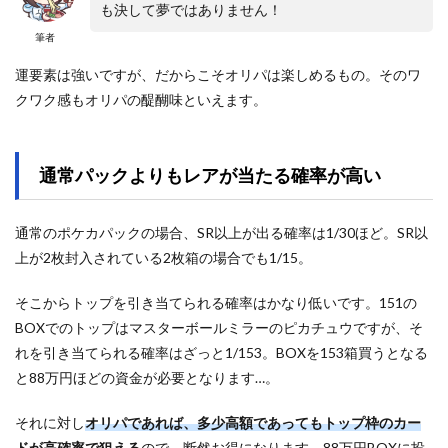
も決して夢ではありません！
筆者
運要素は強いですが、だからこそオリパは楽しめるもの。そのワ
クワク感もオリパの醍醐味といえます。
通常パックよりもレアが当たる確率が高い
通常のポケカパックの場合、SR以上が出る確率は1/30ほど。SR以
上が2枚封入されている2枚箱の場合でも1/15。
そこからトップを引き当てられる確率はかなり低いです。151の
BOXでのトップはマスターボールミラーのピカチュウですが、そ
れを引き当てられる確率はざっと1/153。BOXを153箱買うとなる
と88万円ほどの資金が必要となります…。
それに対し
オリパであれば、多少高額であってもトップ枠のカー
ドが高確率で狙える
ので、断然お得になります。88万円BOXに投