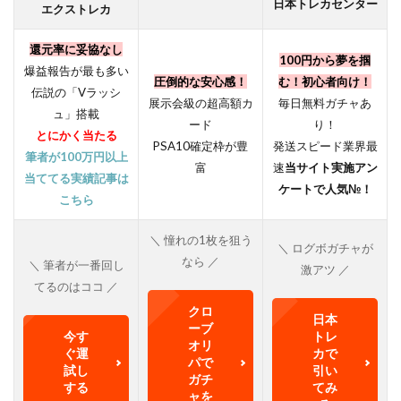
日本トレカセンター
エクストレカ
還元率に妥協なし
100円から夢を掴
爆益報告が最も多い
圧倒的な安心感！
む！初心者向け！
伝説の「Vラッシ
展示会級の超高額カ
毎日無料ガチャあ
ュ」搭載
ード
り！
とにかく当たる
PSA10確定枠が豊
発送スピード業界最
筆者が100万円以上
富
速
当サイト実施アン
当ててる実績記事は
ケートで人気№！
こちら
＼ 憧れの1枚を狙う
＼ ログボガチャが
なら ／
＼ 筆者が一番回し
激アツ ／
てるのはココ ／
クロ
日本
ーブ
今す
トレ
オリ
ぐ運
カで
パで
試し
引い
ガチ
する
てみ
ャを