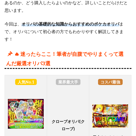
あるのか、どう購入したらよいのかなど、詳しいことだらけだと
思います。
今回は、
オリパの基礎的な知識からおすすめのポケカオリパ
ま
で、オリパについて初心者の方でもわかりやすく解説してきま
す！
🔥 迷ったらここ！筆者が自腹でやりまくって選
んだ厳選オリパ3選
人気No.1
業界最大手
コスパ最強
クローブオリパ(ク
ローブ)