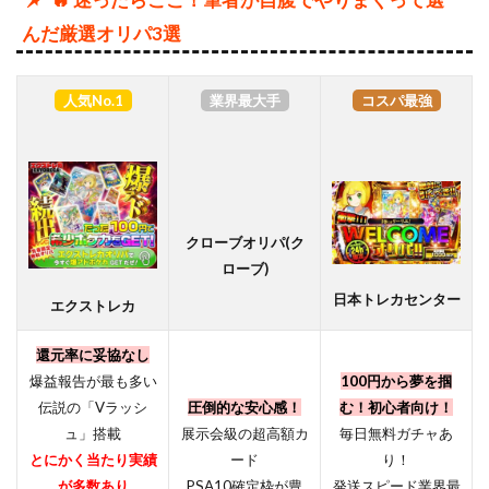
んだ厳選オリパ3選
人気No.1
業界最大手
コスパ最強
クローブオリパ(ク
ローブ)
日本トレカセンター
エクストレカ
還元率に妥協なし
爆益報告が最も多い
100円から夢を掴
伝説の「Vラッシ
圧倒的な安心感！
む！初心者向け！
ュ」搭載
展示会級の超高額カ
毎日無料ガチャあ
とにかく当たり実績
ード
り！
が多数あり
PSA10確定枠が豊
発送スピード業界最