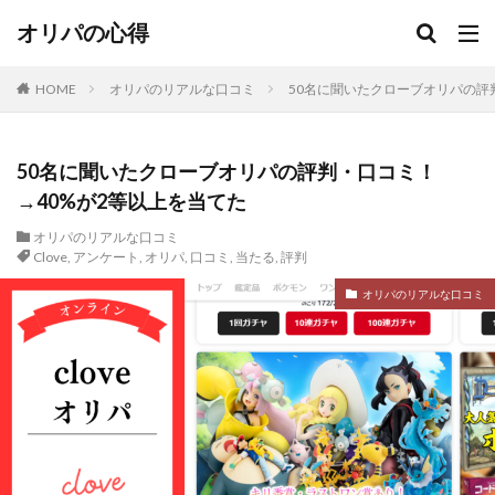
オリパの心得
HOME
オリパのリアルな口コミ
50名に聞いたクローブオリパの評
50名に聞いたクローブオリパの評判・口コミ！
→40%が2等以上を当てた
オリパのリアルな口コミ
Clove
,
アンケート
,
オリパ
,
口コミ
,
当たる
,
評判
オリパのリアルな口コミ