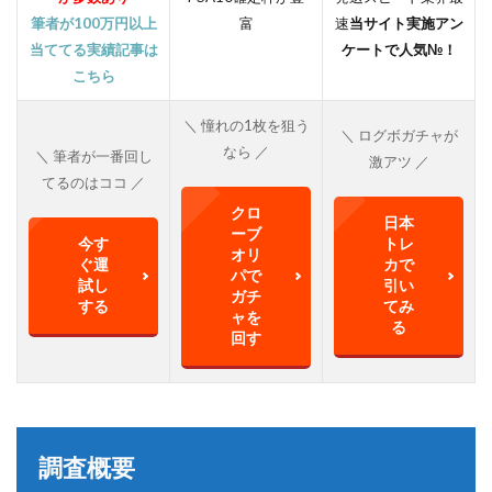
筆者が100万円以上
富
速
当サイト実施アン
当ててる実績記事は
ケートで人気№！
こちら
＼ 憧れの1枚を狙う
＼ ログボガチャが
なら ／
＼ 筆者が一番回し
激アツ ／
てるのはココ ／
クロ
日本
ーブ
今す
トレ
オリ
ぐ運
カで
パで
試し
引い
ガチ
する
てみ
ャを
る
回す
調査概要