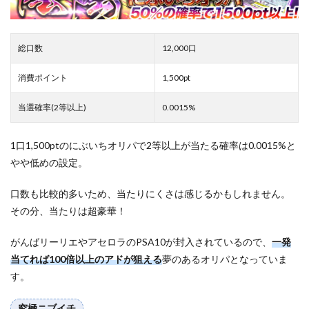
総口数
12,000口
消費ポイント
1,500pt
当選確率(2等以上)
0.0015%
1口1,500ptのにぶいちオリパで2等以上が当たる確率は0.0015%と
やや低めの設定。
口数も比較的多いため、当たりにくさは感じるかもしれません。
その分、当たりは超豪華！
がんばリーリエやアセロラのPSA10が封入されているので、
一発
当てれば100倍以上のアドが狙える
夢のあるオリパとなっていま
す。
究極ニブイチ