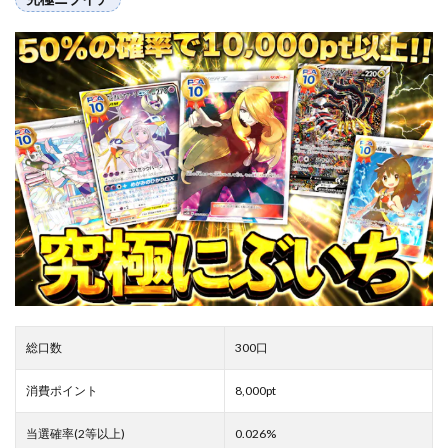
総口数
300口
消費ポイント
8,000pt
当選確率(2等以上)
0.026%