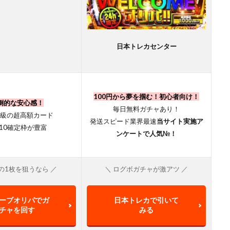
日本トレカセンター
100円から夢を掴む！初心者向け！
倒的な安心感！
毎日無料ガチャあり！
級の超高額カード
発送スピード業界最速
当サイト実施ア
A10確定枠が豊富
ンケートで人気№！
の1枚を狙うなら ／
＼ ログボガチャが激アツ ／
ーブオリパでガ
日本トレカで引いて
チャを回す
みる