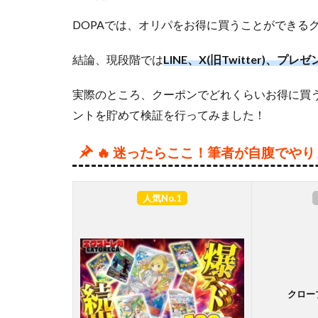
DOPAでは、オリパをお得に買うことができる
結論、現段階では
LINE、X(旧Twitter)
実際のところ、クーポンでどれくらいお得に買う
ントを貯めて検証を行ってみました！
🔥 迷ったらここ！筆者が自腹でや
人気No.1
クロー