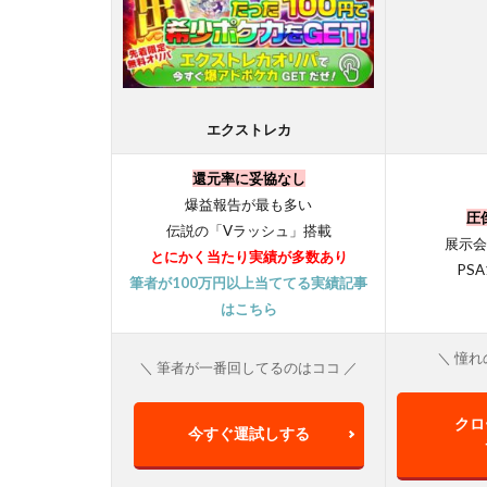
エクストレカ
還元率に妥協なし
爆益報告が最も多い
圧
伝説の「Vラッシュ」搭載
展示会
とにかく当たり実績が多数あり
PS
筆者が100万円以上当ててる実績記事
はこちら
＼ 憧れ
＼ 筆者が一番回してるのはココ ／
クロ
今すぐ運試しする