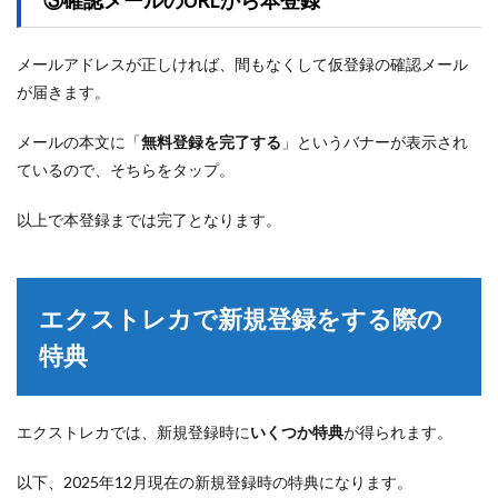
③確認メールのURLから本登録
メールアドレスが正しければ、間もなくして仮登録の確認メール
が届きます。
メールの本文に「
無料登録を完了する
」というバナーが表示され
ているので、そちらをタップ。
以上で本登録までは完了となります。
エクストレカで新規登録をする際の
特典
エクストレカでは、新規登録時に
いくつか特典
が得られます。
以下、2025年12月現在の新規登録時の特典になります。