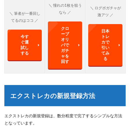
＼ 憧れの1枚を狙う
＼ ログボガチャが
なら ／
＼ 筆者が一番回し
激アツ ／
てるのはココ ／
クロ
日本
ーブ
今す
トレ
オリ
ぐ運
カで
パで
試し
引い
ガチ
する
てみ
ャを
る
回す
エクストレカの新規登録方法
エクストレカの新規登録は、数分程度で完了するシンプルな方法
となっています。