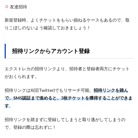
友達招待
新規登録時、よくチケットをもらい損ねるケースもあるので、取
りこぼしのないよう確認しておきましょう！
招待リンクからアカウント登録
エクストレカの招待リンクより、招待者と登録者両方にチケット
がおくられます。
招待リンクはX(旧Twitter)でもリサーチ可能。
招待リンクを踏ん
で、SMS認証まで進めると、3枚チケットを獲得することができま
す
。
招待リンクを踏まずに登録してしまうと取り逃がしてしまうの
で、登録の際は忘れずに！