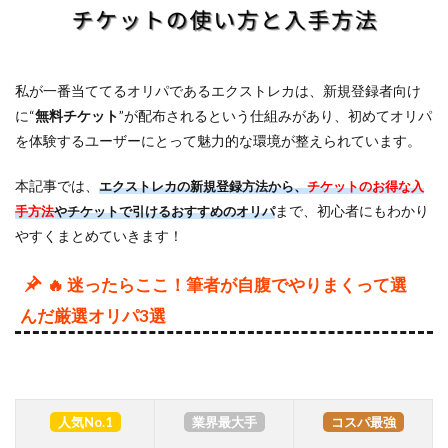
私が一番当ててるオリパであるエクストレカは、新規登録者向け
に“
無料チケット
”が配布されるという仕組みがあり、初めてオリパ
を体験するユーザーにとって魅力的な環境が整えられています。
本記事では、
エクストレカの新規登録方法から、
チケットのお得な入
まで、初心者にもわかり
手方法
やチケットで引けるおすすめのオリパ
やすくまとめていきます！
🔥 迷ったらここ！筆者が自腹でやりまくって選
んだ厳選オリパ3選
人気No.1
業界最大手
コスパ最強