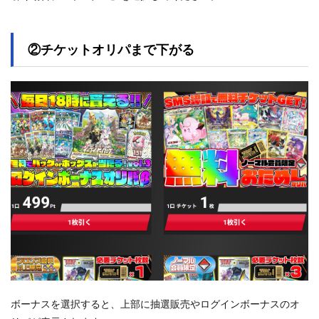
②チケットオリパまで下がる
ボーナスを選択すると、上部に抽選販売やログインボーナスのオ