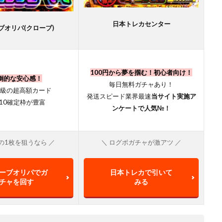
日本トレカセンター
ブオリパ(クローブ)
100円から夢を掴む！初心者向け！
倒的な安心感！
毎日無料ガチャあり！
級の超高額カード
発送スピード業界最速
当サイト実施ア
A10確定枠が豊富
ンケートで人気№！
の1枚を狙うなら ／
＼ ログボガチャが激アツ ／
ーブオリパでガ
日本トレカで引いて
チャを回す
みる