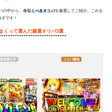
リパの中から、
今引くべきオリパ
を厳選してご紹介。これを
はずです！
りまくって選んだ厳選オリパ3選
業界最大手
コスパ最強