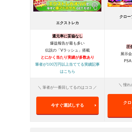
クロー
エクストレカ
還元率に妥協なし
爆益報告が最も多い
圧
伝説の「Vラッシュ」搭載
展示会
とにかく当たり実績が多数あり
PS
筆者が100万円以上当ててる実績記事
はこちら
＼ 憧れ
＼ 筆者が一番回してるのはココ ／
クロ
今すぐ運試しする