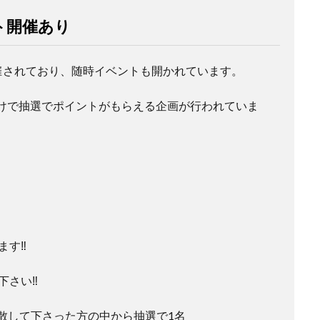
ト開催あり
催されており、随時イベントも開かれています。
けで抽選でポイントがもらえる企画が行われていま
す‼️
さい‼️
拡散して下さった方の中から抽選で1名