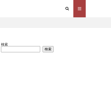
検索
検索