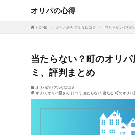
オリパの心得
HOME
オリパのリアルな口コミ
当たらない？町のオ
当たらない？町のオリパ屋
ミ、評判まとめ
オリパのリアルな口コミ
オリパ
,
オリパ屋さん
,
口コミ
,
当たらない
,
当たる
,
町のオリパ