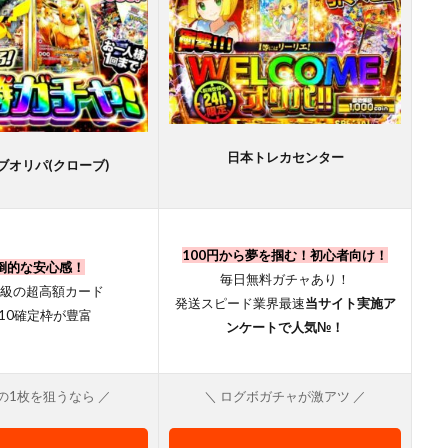
日本トレカセンター
ブオリパ(クローブ)
100円から夢を掴む！初心者向け！
倒的な安心感！
毎日無料ガチャあり！
級の超高額カード
発送スピード業界最速
当サイト実施ア
A10確定枠が豊富
ンケートで人気№！
の1枚を狙うなら ／
＼ ログボガチャが激アツ ／