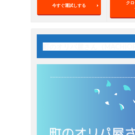
クロ
今すぐ運試しする
町のオリパ屋さん（MACHIO