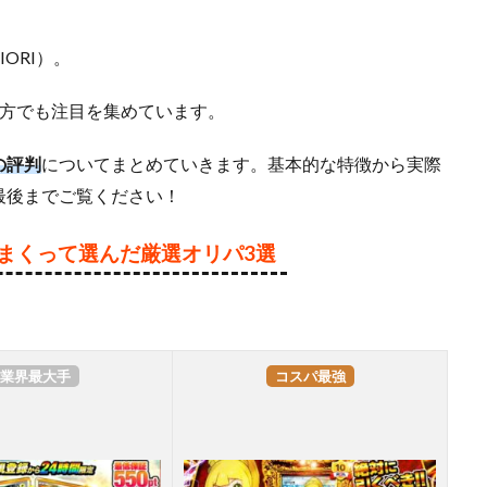
ORI）。
の方でも注目を集めています。
の評判
についてまとめていきます。基本的な特徴から実際
最後までご覧ください！
りまくって選んだ厳選オリパ3選
業界最大手
コスパ最強