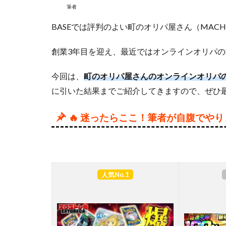
筆者
BASEでは評判のよい町のオリパ屋さん（MACHI
創業3年目を迎え、最近ではオンラインオリパ
今回は、
町のオリパ屋さんのオンラインオリパ
に引いた結果までご紹介してきますので、ぜひ
🔥 迷ったらここ！筆者が自腹でや
人気No.1