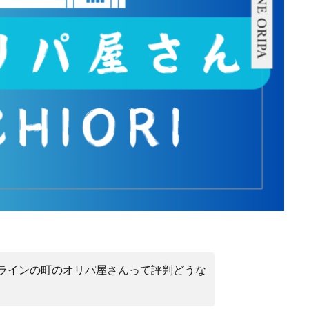
ンラインの町のオリパ屋さんって評判どうな