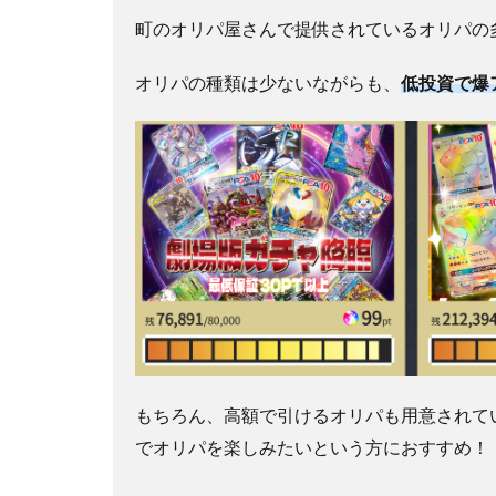
町のオリパ屋さんで提供されているオリパの
オリパの種類は少ないながらも、
低投資で爆
もちろん、高額で引けるオリパも用意されて
でオリパを楽しみたいという方におすすめ！