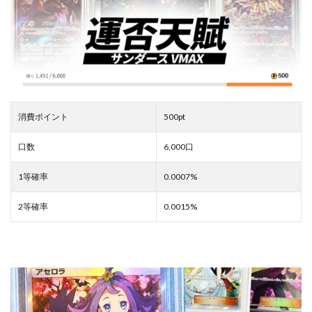
消費ポイント
500pt
口数
6,000口
1等確率
0.0007%
2等確率
0.0015%