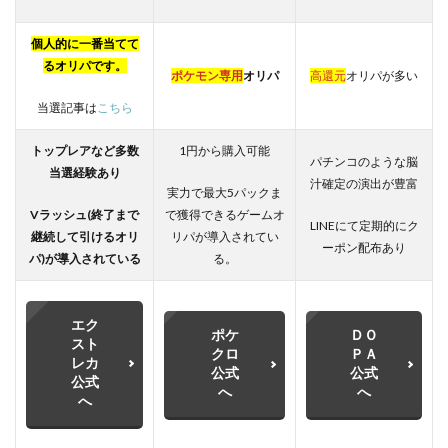
個人的に一番当てて
るオリパです。
ポケモン専用
オリパ
高還元
オリパが多い
当選記事は
こちら
トップレアなど多数
1円から購入可能
パチンコのような脳
当選経験あり
汁確定の演出が豊富
実力で最大5パックま
Vラッシュ(終了まで
で獲得できるゲームオ
LINEにて定期的にク
継続して引けるオリ
リパが導入されてい
ーポン配布あり
パ)が
導入されている
る。
エク
ポケ
ＤＯ
スト
クロ
ＰＡ
レカ
公式
公式
公式
へ
へ
へ