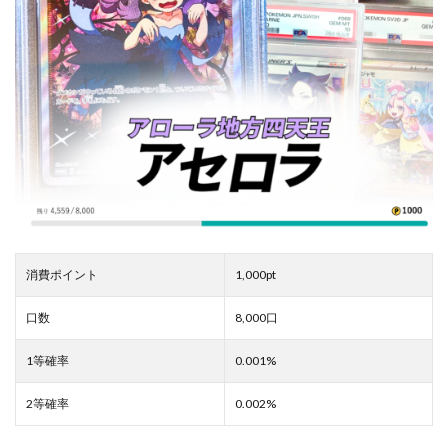
消費ポイント
1,000pt
口数
8,000口
1等確率
0.001%
2等確率
0.002%