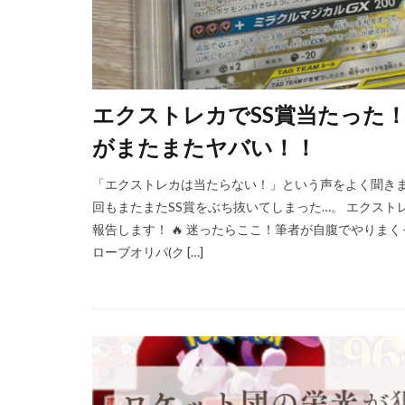
エクストレカでSS賞当たった
がまたまたヤバい！！
「エクストレカは当たらない！」という声をよく聞きま
回もまたまたSS賞をぶち抜いてしまった…。 エクス
報告します！ 🔥 迷ったらここ！筆者が自腹でやりまくっ
ローブオリパ(ク […]