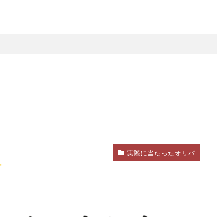
実際に当たったオリパ