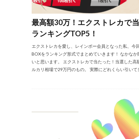
最高額30万！エクストレカで
ランキングTOP5！
エクストレカを愛し、レインボー会員となった私、今
BOXをランキング形式でまとめていきます！ なかな
いと思います。 エクストレカで当たった！当選した高
ルカリ相場で29万円のもの。 実際にどれくらい引いて当