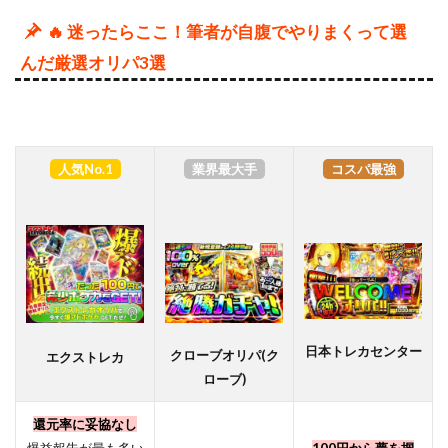
🔥 迷ったらここ！筆者が自腹でやりまくって選
んだ厳選オリパ3選
人気No.1
業界最大手
コスパ最強
日本トレカセンター
クローブオリパ(ク
エクストレカ
ローブ)
還元率に妥協なし