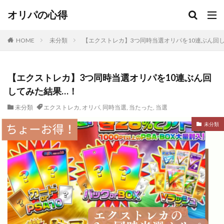
オリパの心得
HOME
未分類
【エクストレカ】3つ同時当選オリパを10連ぶん回
【エクストレカ】3つ同時当選オリパを10連ぶん回
してみた結果…！
未分類
エクストレカ
,
オリパ
,
同時当選
,
当たった
,
当選
未分類