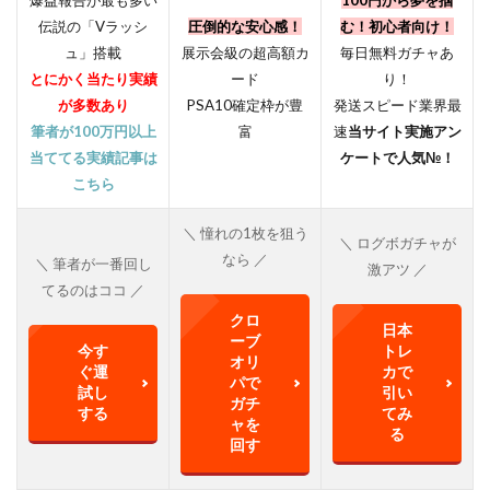
爆益報告が最も多い
100円から夢を掴
伝説の「Vラッシ
圧倒的な安心感！
む！初心者向け！
ュ」搭載
展示会級の超高額カ
毎日無料ガチャあ
とにかく当たり実績
ード
り！
が多数あり
PSA10確定枠が豊
発送スピード業界最
筆者が100万円以上
富
速
当サイト実施アン
当ててる実績記事は
ケートで人気№！
こちら
＼ 憧れの1枚を狙う
＼ ログボガチャが
なら ／
＼ 筆者が一番回し
激アツ ／
てるのはココ ／
クロ
日本
ーブ
今す
トレ
オリ
ぐ運
カで
パで
試し
引い
ガチ
する
てみ
ャを
る
回す