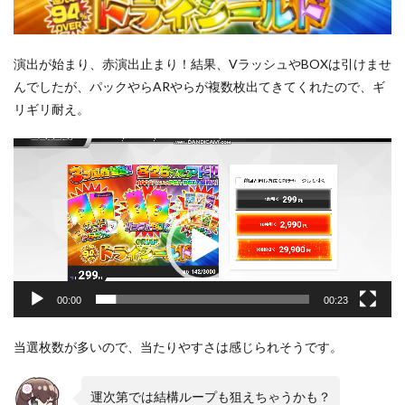
演出が始まり、赤演出止まり！結果、VラッシュやBOXは引けませ
んでしたが、パックやらARやらが複数枚出てきてくれたので、ギ
リギリ耐え。
動
画
プ
レ
ー
ヤ
ー
00:00
00:23
当選枚数が多いので、当たりやすさは感じられそうです。
運次第では結構ループも狙えちゃうかも？