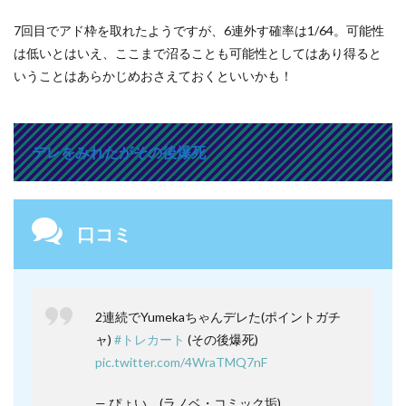
7回目でアド枠を取れたようですが、6連外す確率は1/64。可能性
は低いとはいえ、ここまで沼ることも可能性としてはあり得ると
いうことはあらかじめおさえておくといいかも！
デレをみれたがその後爆死
口コミ
2連続でYumekaちゃんデレた(ポイントガチ
ャ)
#トレカート
(その後爆死)
pic.twitter.com/4WraTMQ7nF
— ぴょい。(ラノベ・コミック垢)