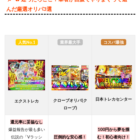
んだ厳選オリパ3選
人気No.1
業界最大手
コスパ最強
日本トレカセンター
クローブオリパ(ク
エクストレカ
ローブ)
還元率に妥協なし
爆益報告が最も多い
100円から夢を掴
伝説の「Vラッシ
圧倒的な安心感！
む！初心者向け！