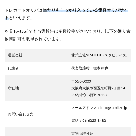
トレカートオリパは
当たりもしっかり入っている優良オリパサイ
ト
といえます。
X(旧Twitter)でも当選報告は多数投稿がされており、以下の通り古
物商許可も取得されています。
運営会社
株式会社STABILIZE.(スタビライズ)
代表者
代表取締役 橋本 術也
〒550-0003
所在地
大阪府大阪市西区京町堀2丁目14-
20内外うつぼビル407
メールアドレス：info@stabilize.jp
お問い合わせ先
電話：06-6225-8482
古物商許可証