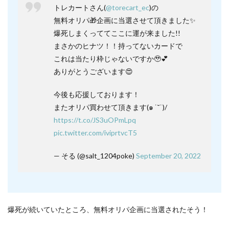
トレカートさん(
@torecart_ec
)の
無料オリパ🎁企画に当選させて頂きました✨
爆死しまくっててここに運が来ました!!
まさかのヒナツ！！持ってないカードで
これは当たり枠じゃないですか🥹💕
ありがとうございます😍
今後も応援しております！
またオリパ買わせて頂きます(๑ ˙˘˙)/
https://t.co/JS3uOPmLpq
pic.twitter.com/iviprtvcT5
— そる (@salt_1204poke)
September 20, 2022
爆死が続いていたところ、無料オリパ企画に当選されたそう！