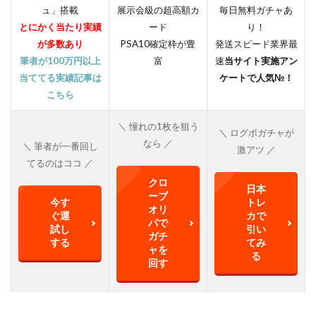
ュ」搭載
展示会級の超高額カ
毎日無料ガチャあ
とにかく当たり実績
ード
り！
が多数あり
PSA10確定枠が豊
発送スピード業界最
筆者が100万円以上
富
速
当サイト実施アン
当ててる実績記事は
ケートで人気№！
こちら
＼ 憧れの1枚を狙う
＼ ログボガチャが
なら ／
＼ 筆者が一番回し
激アツ ／
てるのはココ ／
クロ
日本
ーブ
今す
トレ
オリ
ぐ運
カで
パで
試し
引い
ガチ
する
てみ
ャを
る
回す