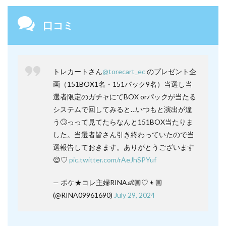
口コミ
トレカートさん
@torecart_ec
のプレゼント企
画（151BOX1名・151パック9名）当選し当
選者限定のガチャにてBOX orパックが当たる
システムで回してみると…いつもと演出が違
う🙄っって見てたらなんと151BOX当たりま
した。当選者皆さん引き終わっていたので当
選報告しておきます。ありがとうございます
😌♡
pic.twitter.com/rAeJhSPYuf
— ポケ★コレ主婦RINA👶🏼♡👦🏼
(@RINA09961690)
July 29, 2024