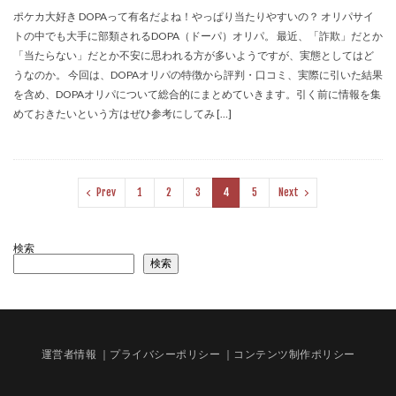
ポケカ大好き DOPAって有名だよね！やっぱり当たりやすいの？ オリパサイ
トの中でも大手に部類されるDOPA（ドーパ）オリパ。 最近、「詐欺」だとか
「当たらない」だとか不安に思われる方が多いようですが、実態としてはど
うなのか。 今回は、DOPAオリパの特徴から評判・口コミ、実際に引いた結果
を含め、DOPAオリパについて総合的にまとめていきます。引く前に情報を集
めておきたいという方はぜひ参考にしてみ […]
Prev
1
2
3
4
5
Next
検索
検索
運営者情報
｜プライバシーポリシー
｜コンテンツ制作ポリシー